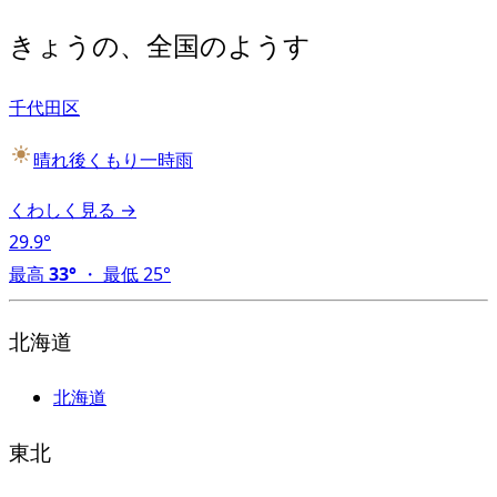
きょうの、全国のようす
千代田区
晴れ後くもり一時雨
くわしく見る →
29.9
°
最高
33
°
・
最低
25
°
北海道
北海道
東北