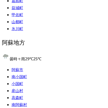
嘉島町
益城町
甲佐町
山都町
氷川町
阿蘇地方
曇時々雨
29
℃
25
℃
阿蘇市
南小国町
小国町
産山村
高森町
南阿蘇村