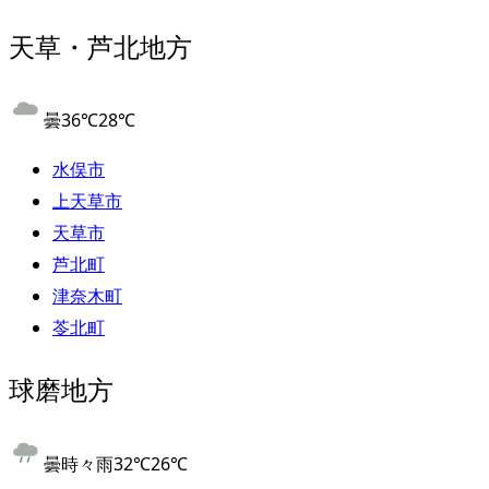
天草・芦北地方
曇
36
℃
28
℃
水俣市
上天草市
天草市
芦北町
津奈木町
苓北町
球磨地方
曇時々雨
32
℃
26
℃