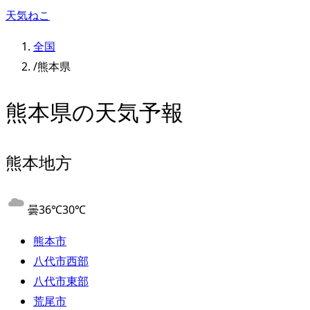
天気ねこ
全国
/
熊本県
熊本県
の天気予報
熊本地方
曇
36
℃
30
℃
熊本市
八代市西部
八代市東部
荒尾市