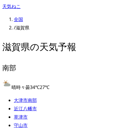
天気ねこ
全国
/
滋賀県
滋賀県
の天気予報
南部
晴時々曇
34
℃
27
℃
大津市南部
近江八幡市
草津市
守山市