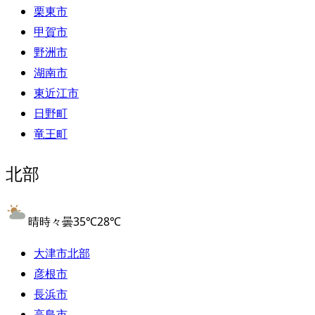
栗東市
甲賀市
野洲市
湖南市
東近江市
日野町
竜王町
北部
晴時々曇
35
℃
28
℃
大津市北部
彦根市
長浜市
高島市