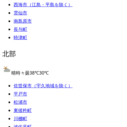
西海市（江島・平島を除く）
雲仙市
南島原市
長与町
時津町
北部
晴時々曇
38
℃
30
℃
佐世保市（宇久地域を除く）
平戸市
松浦市
東彼杵町
川棚町
波佐見町