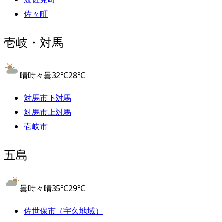
佐々町
壱岐・対馬
晴時々曇
32
℃
28
℃
対馬市下対馬
対馬市上対馬
壱岐市
五島
曇時々晴
35
℃
29
℃
佐世保市（宇久地域）