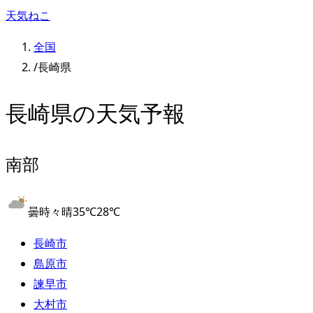
天気ねこ
全国
/
長崎県
長崎県
の天気予報
南部
曇時々晴
35
℃
28
℃
長崎市
島原市
諫早市
大村市