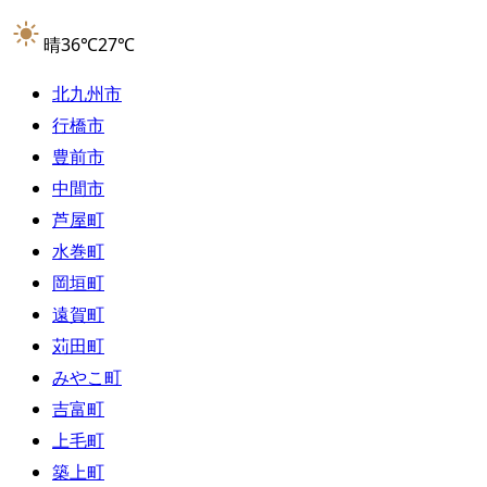
晴
36
℃
27
℃
北九州市
行橋市
豊前市
中間市
芦屋町
水巻町
岡垣町
遠賀町
苅田町
みやこ町
吉富町
上毛町
築上町