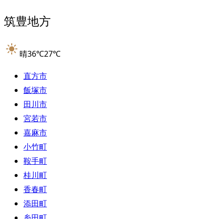
筑豊地方
晴
36
℃
27
℃
直方市
飯塚市
田川市
宮若市
嘉麻市
小竹町
鞍手町
桂川町
香春町
添田町
糸田町