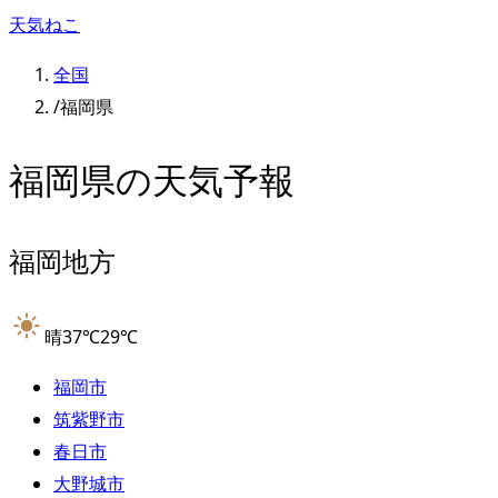
天気ねこ
全国
/
福岡県
福岡県
の天気予報
福岡地方
晴
37
℃
29
℃
福岡市
筑紫野市
春日市
大野城市