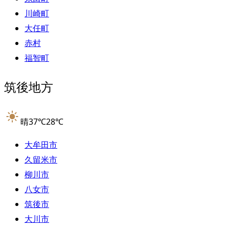
川崎町
大任町
赤村
福智町
筑後地方
晴
37
℃
28
℃
大牟田市
久留米市
柳川市
八女市
筑後市
大川市