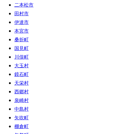
二本松市
田村市
伊達市
本宮市
桑折町
国見町
川俣町
大玉村
鏡石町
天栄村
西郷村
泉崎村
中島村
矢吹町
棚倉町