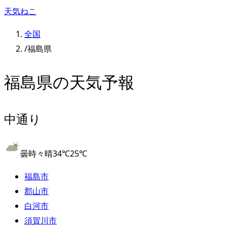
天気ねこ
全国
/
福島県
福島県
の天気予報
中通り
曇時々晴
34
℃
25
℃
福島市
郡山市
白河市
須賀川市