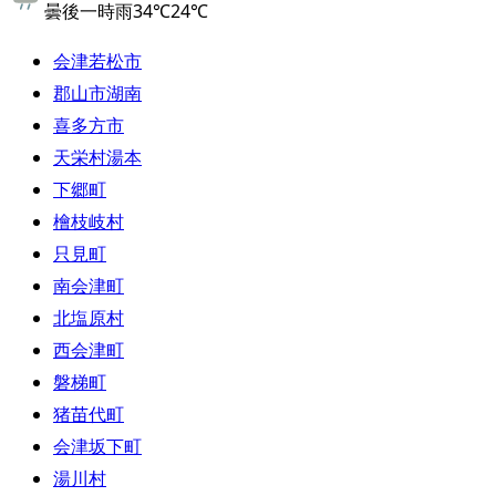
曇後一時雨
34
℃
24
℃
会津若松市
郡山市湖南
喜多方市
天栄村湯本
下郷町
檜枝岐村
只見町
南会津町
北塩原村
西会津町
磐梯町
猪苗代町
会津坂下町
湯川村