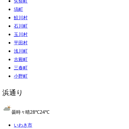
矢祭町
塙町
鮫川村
石川町
玉川村
平田村
浅川町
古殿町
三春町
小野町
浜通り
曇時々晴
28
℃
24
℃
いわき市