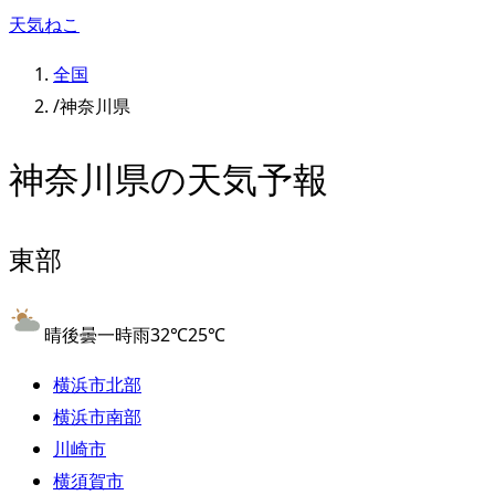
天気ねこ
全国
/
神奈川県
神奈川県
の天気予報
東部
晴後曇一時雨
32
℃
25
℃
横浜市北部
横浜市南部
川崎市
横須賀市