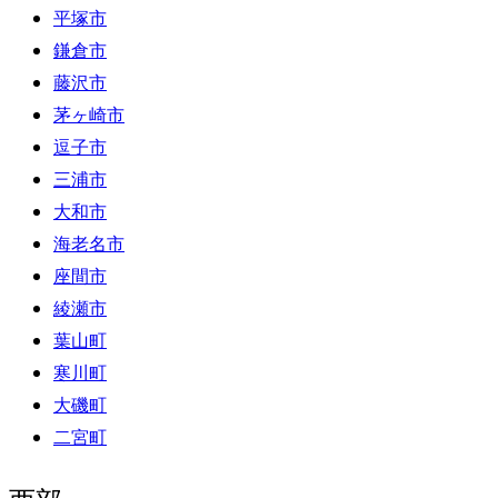
平塚市
鎌倉市
藤沢市
茅ヶ崎市
逗子市
三浦市
大和市
海老名市
座間市
綾瀬市
葉山町
寒川町
大磯町
二宮町