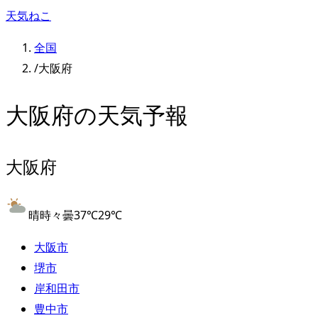
天気ねこ
全国
/
大阪府
大阪府
の天気予報
大阪府
晴時々曇
37
℃
29
℃
大阪市
堺市
岸和田市
豊中市