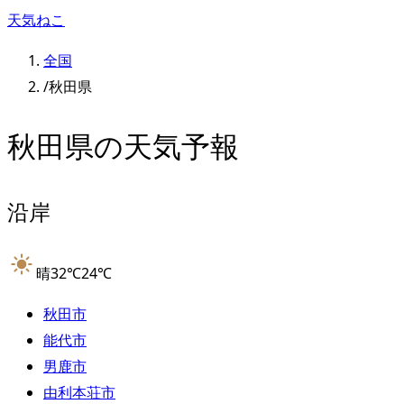
天気ねこ
全国
/
秋田県
秋田県
の天気予報
沿岸
晴
32
℃
24
℃
秋田市
能代市
男鹿市
由利本荘市