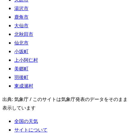
湯沢市
鹿角市
大仙市
北秋田市
仙北市
小坂町
上小阿仁村
美郷町
羽後町
東成瀬村
出典: 気象庁 / このサイトは気象庁発表のデータをそのまま
表示しています
全国の天気
サイトについて