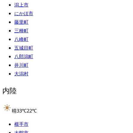
潟上市
にかほ市
藤里町
三種町
八峰町
五城目町
八郎潟町
井川町
大潟村
内陸
晴
33
℃
22
℃
横手市
大館市