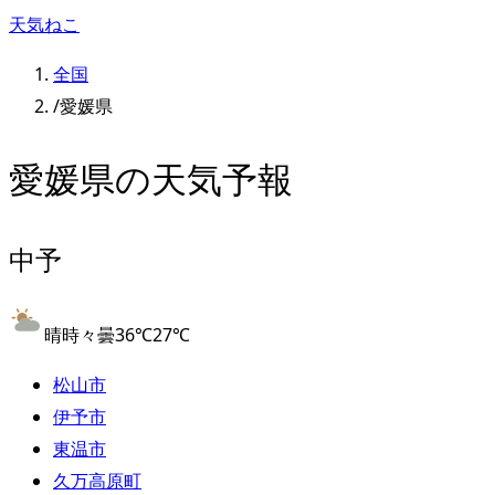
天気ねこ
全国
/
愛媛県
愛媛県
の天気予報
中予
晴時々曇
36
℃
27
℃
松山市
伊予市
東温市
久万高原町