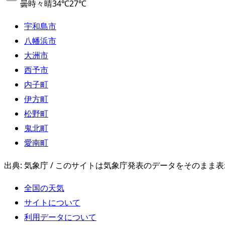
曇時々晴
34
℃
27
℃
宇和島市
八幡浜市
大洲市
西予市
内子町
伊方町
松野町
鬼北町
愛南町
出典: 気象庁 / このサイトは気象庁発表のデータをそのまま
全国の天気
サイトについて
利用データについて