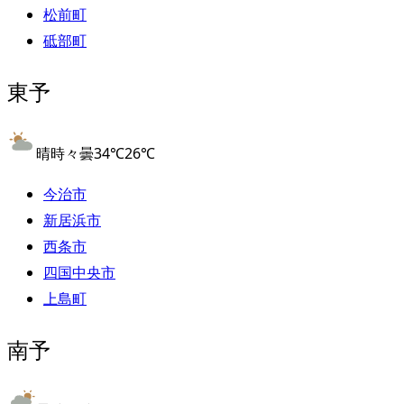
松前町
砥部町
東予
晴時々曇
34
℃
26
℃
今治市
新居浜市
西条市
四国中央市
上島町
南予