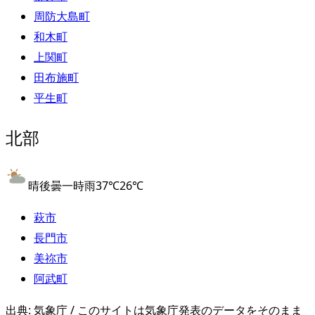
周防大島町
和木町
上関町
田布施町
平生町
北部
晴後曇一時雨
37
℃
26
℃
萩市
長門市
美祢市
阿武町
出典: 気象庁 / このサイトは気象庁発表のデータをそのまま