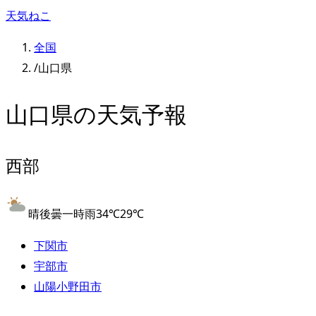
天気ねこ
全国
/
山口県
山口県
の天気予報
西部
晴後曇一時雨
34
℃
29
℃
下関市
宇部市
山陽小野田市