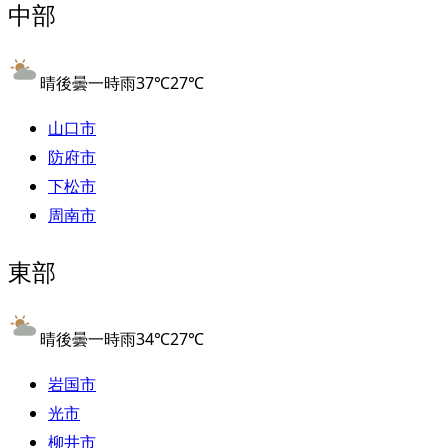
中部
晴後曇一時雨
37
℃
27
℃
山口市
防府市
下松市
周南市
東部
晴後曇一時雨
34
℃
27
℃
岩国市
光市
柳井市