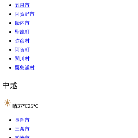
五泉市
阿賀野市
胎内市
聖籠町
弥彦村
阿賀町
関川村
粟島浦村
中越
晴
37
℃
25
℃
長岡市
三条市
柏崎市