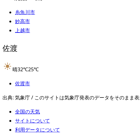
糸魚川市
妙高市
上越市
佐渡
晴
32
℃
25
℃
佐渡市
出典: 気象庁 / このサイトは気象庁発表のデータをそのまま
全国の天気
サイトについて
利用データについて