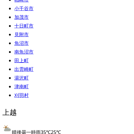
小千谷市
加茂市
十日町市
見附市
魚沼市
南魚沼市
田上町
出雲崎町
湯沢町
津南町
刈羽村
上越
晴後曇一時雨
35
℃
25
℃