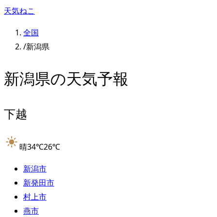
天気ねこ
全国
/
新潟県
新潟県
の天気予報
下越
晴
34
℃
26
℃
新潟市
新発田市
村上市
燕市