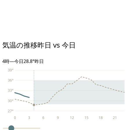
気温の推移
昨日 vs 今日
4
時
—
今日
28.8°
昨日
39
°
36
°
33
°
30
°
27
°
0
3
6
9
12
15
18
21