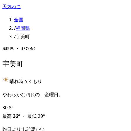
天気ねこ
全国
/
福岡県
/
宇美町
福岡県
・
8/7(金)
宇美町
晴れ時々くもり
やわらかな晴れの、金曜日。
30.8
°
最高
36
°
・
最低
29
°
昨日より
1.3
°
暖かい