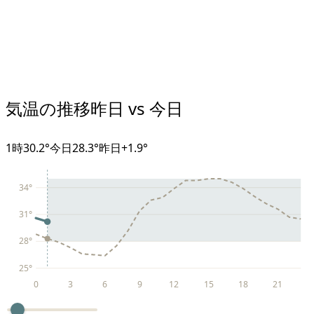
気温の推移
昨日 vs 今日
1
時
30.2°
今日
28.3°
昨日
+
1.9
°
34
°
31
°
28
°
25
°
0
3
6
9
12
15
18
21