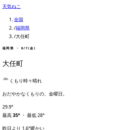
天気ねこ
全国
/
福岡県
/
大任町
福岡県
・
8/7(金)
大任町
くもり時々晴れ
おだやかなくもりの、金曜日。
29.9
°
最高
35
°
・
最低
28
°
昨日より
1.6
°
暖かい