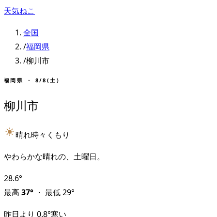
天気ねこ
全国
/
福岡県
/
柳川市
福岡県
・
8/8(土)
柳川市
晴れ時々くもり
やわらかな晴れの、土曜日。
28.6
°
最高
37
°
・
最低
29
°
昨日より
0.8
°
寒い