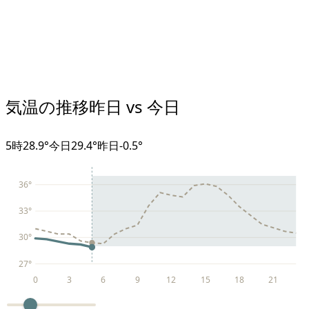
気温の推移
昨日 vs 今日
5
時
28.9°
今日
29.4°
昨日
-0.5
°
36
°
33
°
30
°
27
°
0
3
6
9
12
15
18
21