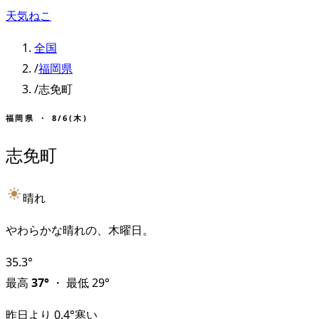
天気ねこ
全国
/
福岡県
/
志免町
福岡県
・
8/6(木)
志免町
晴れ
やわらかな晴れの、木曜日。
35.3
°
最高
37
°
・
最低
29
°
昨日より
0.4
°
寒い