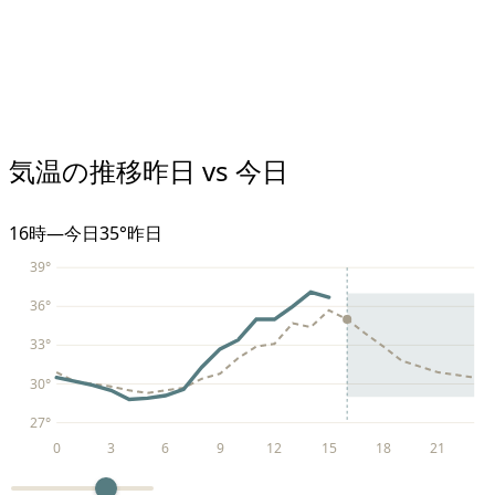
気温の推移
昨日 vs 今日
16
時
—
今日
35°
昨日
39
°
36
°
33
°
30
°
27
°
0
3
6
9
12
15
18
21