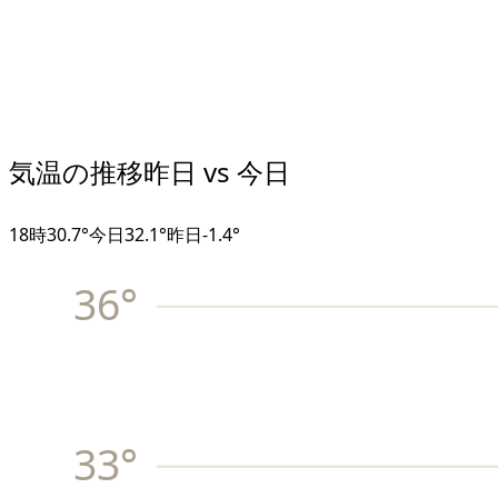
気温の推移
昨日 vs 今日
18
時
30.7°
今日
32.1°
昨日
-1.4
°
36
°
33
°