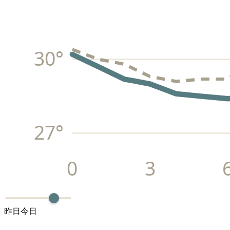
30
°
27
°
0
3
昨日
今日