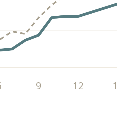
6
9
12