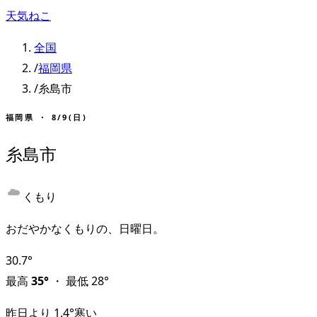
天気ねこ
全国
/
福岡県
/
糸島市
福岡県
・
8/9(日)
糸島市
くもり
おだやかなくもりの、日曜日。
30.7
°
最高
35
°
・
最低
28
°
昨日より
1.4
°
寒い