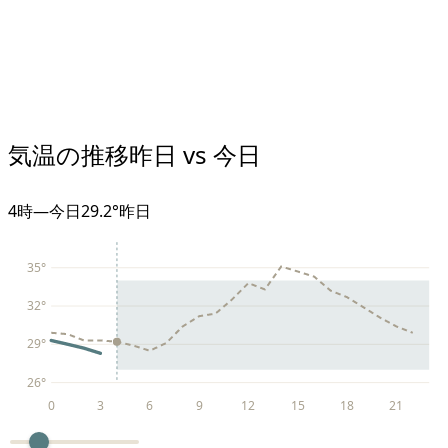
気温の推移
昨日 vs 今日
4
時
—
今日
29.2°
昨日
35
°
32
°
29
°
26
°
0
3
6
9
12
15
18
21