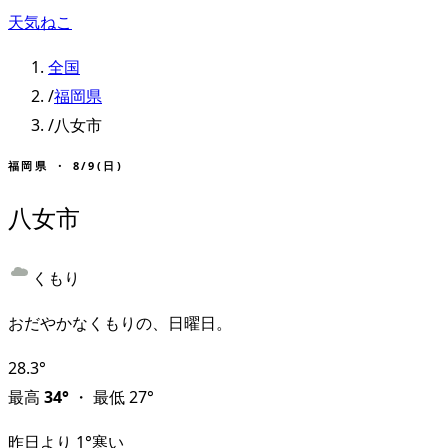
天気ねこ
全国
/
福岡県
/
八女市
福岡県
・
8/9(日)
八女市
くもり
おだやかなくもりの、日曜日。
28.3
°
最高
34
°
・
最低
27
°
昨日より
1
°
寒い