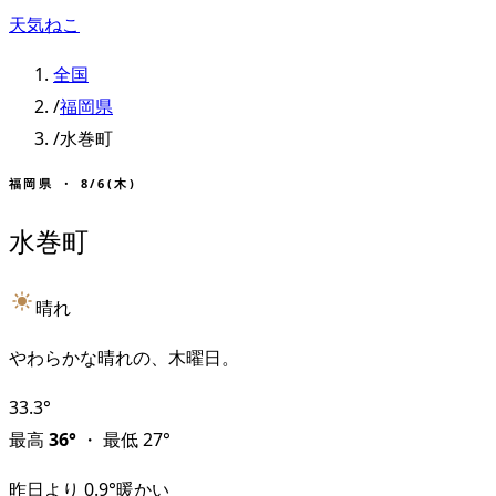
天気ねこ
全国
/
福岡県
/
水巻町
福岡県
・
8/6(木)
水巻町
晴れ
やわらかな晴れの、木曜日。
33.3
°
最高
36
°
・
最低
27
°
昨日より
0.9
°
暖かい