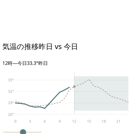
気温の推移
昨日 vs 今日
12
時
—
今日
33.3°
昨日
35
°
32
°
29
°
26
°
0
3
6
9
12
15
18
21