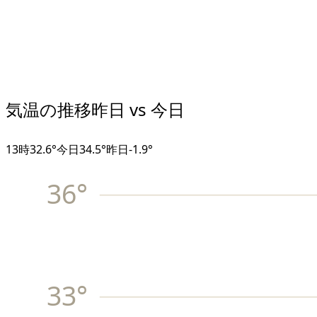
気温の推移
昨日 vs 今日
13
時
32.6°
今日
34.5°
昨日
-1.9
°
36
°
33
°