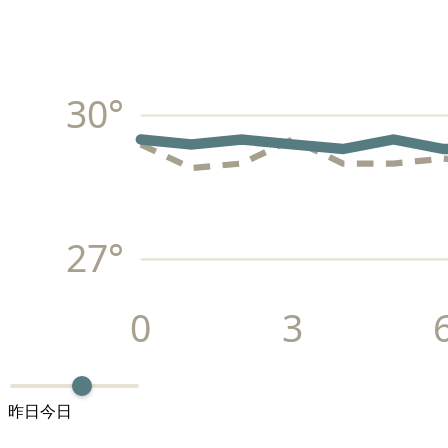
30
°
27
°
0
3
昨日
今日