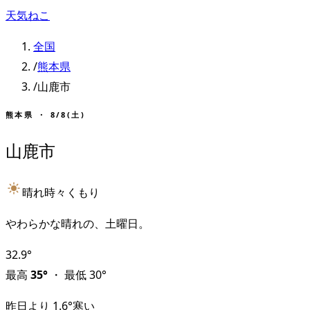
天気ねこ
全国
/
熊本県
/
山鹿市
熊本県
・
8/8(土)
山鹿市
晴れ時々くもり
やわらかな晴れの、土曜日。
32.9
°
最高
35
°
・
最低
30
°
昨日より
1.6
°
寒い