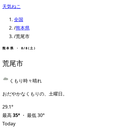
天気ねこ
全国
/
熊本県
/
荒尾市
熊本県
・
8/8(土)
荒尾市
くもり時々晴れ
おだやかなくもりの、土曜日。
29.1
°
最高
35
°
・
最低
30
°
Today