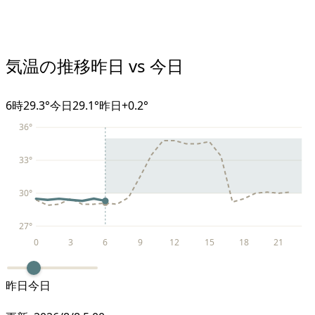
気温の推移
昨日 vs 今日
6
時
29.3°
今日
29.1°
昨日
+
0.2
°
36
°
33
°
30
°
27
°
0
3
6
9
12
15
18
21
昨日
今日