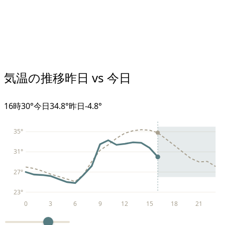
気温の推移
昨日 vs 今日
16
時
30°
今日
34.8°
昨日
-4.8
°
35
°
31
°
27
°
23
°
0
3
6
9
12
15
18
21