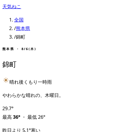
天気ねこ
全国
/
熊本県
/
錦町
熊本県
・
8/6(木)
錦町
晴れ後くもり一時雨
やわらかな晴れの、木曜日。
29.7
°
最高
36
°
・
最低
26
°
昨日より
5.1
°
寒い