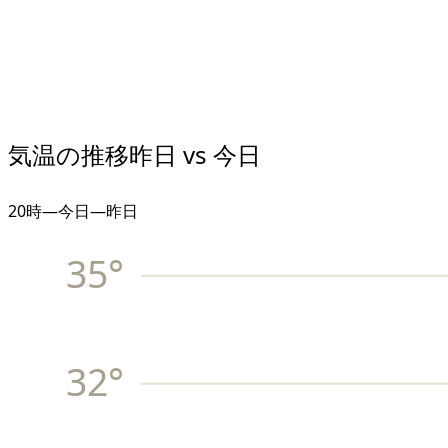
気温の推移
昨日 vs 今日
20
時
—
今日
—
昨日
35
°
32
°