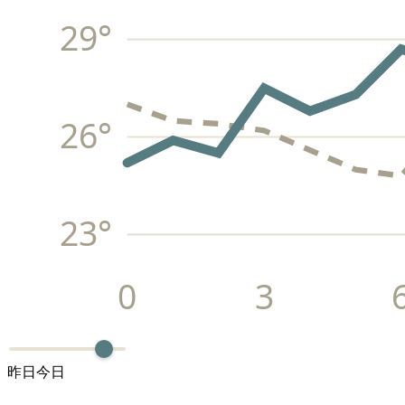
29
°
26
°
23
°
0
3
昨日
今日