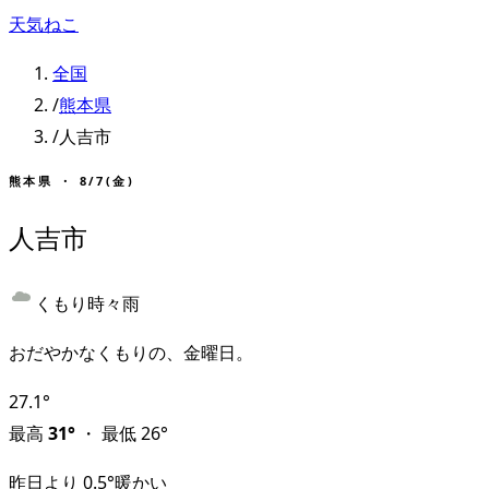
天気ねこ
全国
/
熊本県
/
人吉市
熊本県
・
8/7(金)
人吉市
くもり時々雨
おだやかなくもりの、金曜日。
27.1
°
最高
31
°
・
最低
26
°
昨日より
0.5
°
暖かい