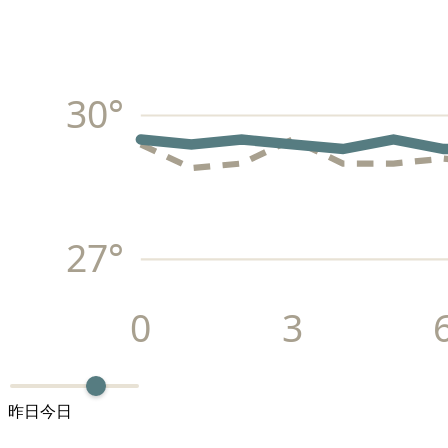
30
°
27
°
0
3
昨日
今日