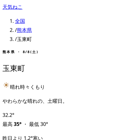
天気ねこ
全国
/
熊本県
/
玉東町
熊本県
・
8/8(土)
玉東町
晴れ時々くもり
やわらかな晴れの、土曜日。
32.2
°
最高
35
°
・
最低
30
°
昨日より
1.2
°
寒い