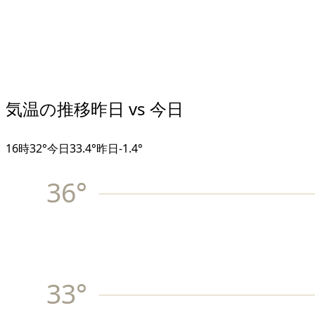
気温の推移
昨日 vs 今日
16
時
32°
今日
33.4°
昨日
-1.4
°
36
°
33
°