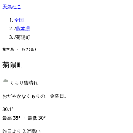
天気ねこ
全国
/
熊本県
/
菊陽町
熊本県
・
8/7(金)
菊陽町
くもり後晴れ
おだやかなくもりの、金曜日。
30.1
°
最高
35
°
・
最低
30
°
昨日より
2.2
°
寒い