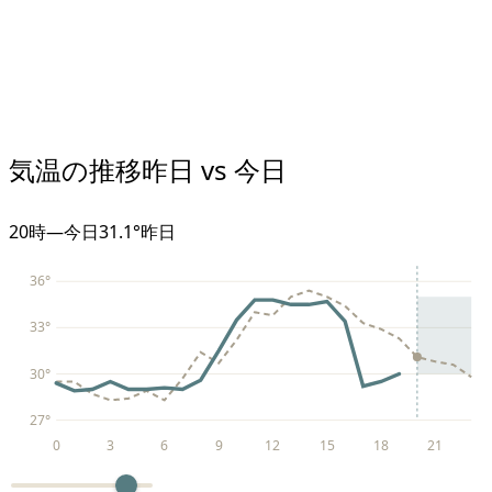
気温の推移
昨日 vs 今日
20
時
—
今日
31.1°
昨日
36
°
33
°
30
°
27
°
0
3
6
9
12
15
18
21