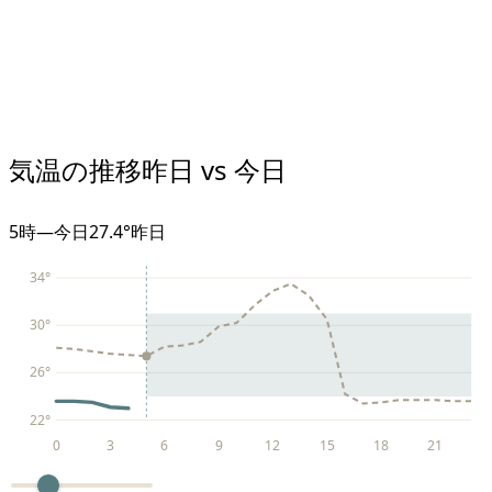
気温の推移
昨日 vs 今日
5
時
—
今日
27.4°
昨日
34
°
30
°
26
°
22
°
0
3
6
9
12
15
18
21