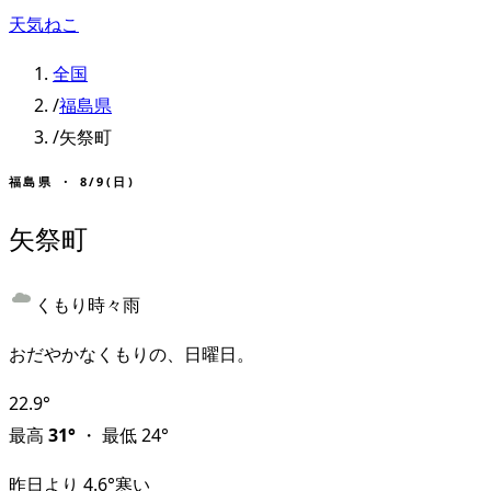
天気ねこ
全国
/
福島県
/
矢祭町
福島県
・
8/9(日)
矢祭町
くもり時々雨
おだやかなくもりの、日曜日。
22.9
°
最高
31
°
・
最低
24
°
昨日より
4.6
°
寒い