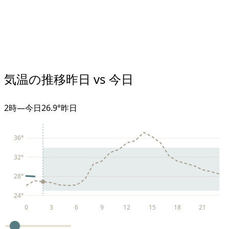
気温の推移
昨日 vs 今日
2
時
—
今日
26.9°
昨日
36
°
32
°
28
°
24
°
0
3
6
9
12
15
18
21