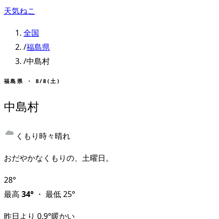
天気ねこ
全国
/
福島県
/
中島村
福島県
・
8/8(土)
中島村
くもり時々晴れ
おだやかなくもりの、土曜日。
28
°
最高
34
°
・
最低
25
°
昨日より
0.9
°
暖かい