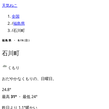
天気ねこ
全国
/
福島県
/
石川町
福島県
・
8/9(日)
石川町
くもり
おだやかなくもりの、日曜日。
24.8
°
最高
31
°
・
最低
24
°
昨日より
1.1
°
暖かい