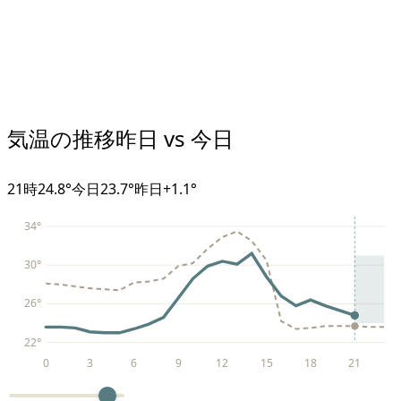
気温の推移
昨日 vs 今日
21
時
24.8°
今日
23.7°
昨日
+
1.1
°
34
°
30
°
26
°
22
°
0
3
6
9
12
15
18
21