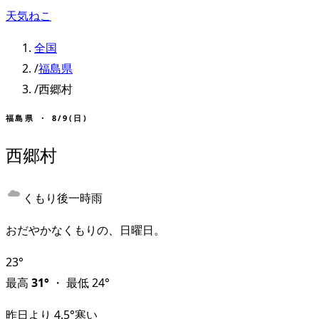
天気ねこ
全国
/
福島県
/
西郷村
福島県
・
8/9(日)
西郷村
くもり後一時雨
おだやかなくもりの、日曜日。
23
°
最高
31
°
・
最低
24
°
昨日より
4.5
°
寒い