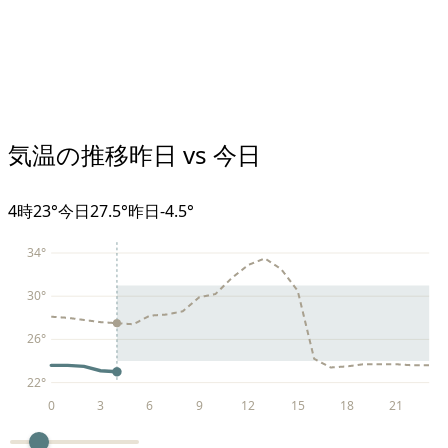
気温の推移
昨日 vs 今日
4
時
23°
今日
27.5°
昨日
-4.5
°
34
°
30
°
26
°
22
°
0
3
6
9
12
15
18
21