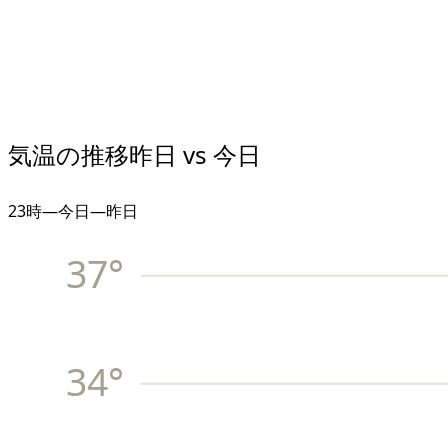
気温の推移
昨日 vs 今日
23
時
—
今日
—
昨日
37
°
34
°