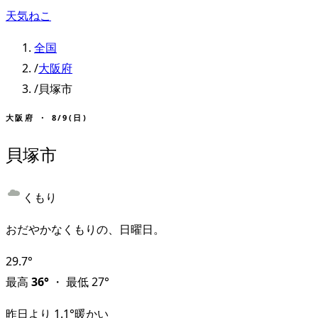
天気ねこ
全国
/
大阪府
/
貝塚市
大阪府
・
8/9(日)
貝塚市
くもり
おだやかなくもりの、日曜日。
29.7
°
最高
36
°
・
最低
27
°
昨日より
1.1
°
暖かい