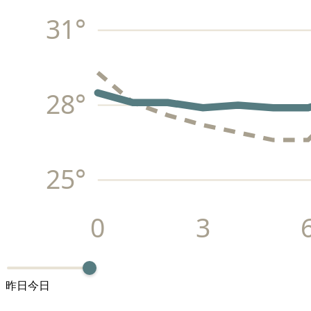
31
°
28
°
25
°
0
3
昨日
今日