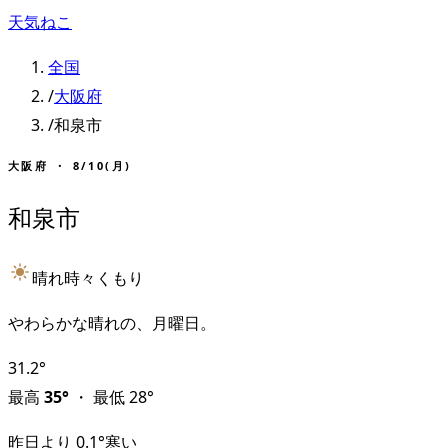
天気ねこ
全国
/
大阪府
/
和泉市
大阪府
・
8/10(月)
和泉市
晴れ時々くもり
やわらかな晴れの、月曜日。
31.2
°
最高
35
°
・
最低
28
°
昨日より
0.1
°
寒い