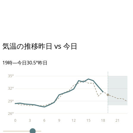
気温の推移
昨日 vs 今日
19
時
—
今日
30.5°
昨日
35
°
32
°
29
°
26
°
0
3
6
9
12
15
18
21