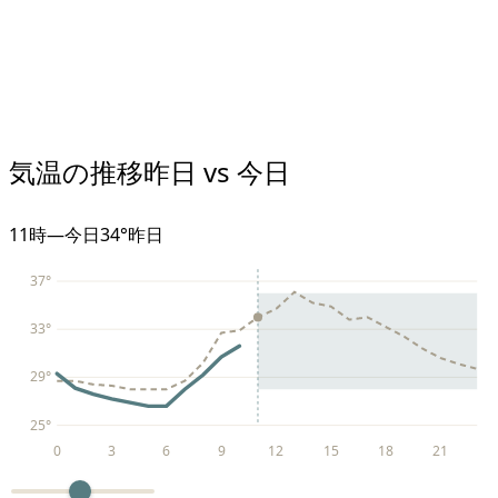
気温の推移
昨日 vs 今日
11
時
—
今日
34°
昨日
37
°
33
°
29
°
25
°
0
3
6
9
12
15
18
21