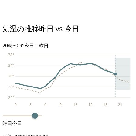
気温の推移
昨日 vs 今日
20
時
30.9°
今日
—
昨日
38
°
34
°
30
°
26
°
22
°
0
3
6
9
12
15
18
21
昨日
今日