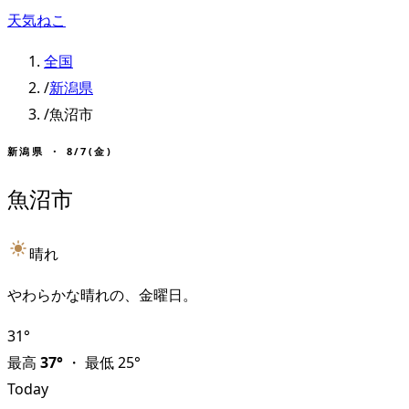
天気ねこ
全国
/
新潟県
/
魚沼市
新潟県
・
8/7(金)
魚沼市
晴れ
やわらかな晴れの、金曜日。
31
°
最高
37
°
・
最低
25
°
Today