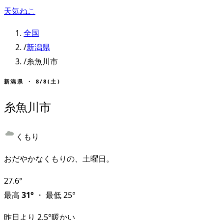
天気ねこ
全国
/
新潟県
/
糸魚川市
新潟県
・
8/8(土)
糸魚川市
くもり
おだやかなくもりの、土曜日。
27.6
°
最高
31
°
・
最低
25
°
昨日より
2.5
°
暖かい