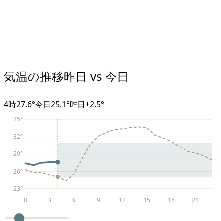
気温の推移
昨日 vs 今日
4
時
27.6°
今日
25.1°
昨日
+
2.5
°
35
°
32
°
29
°
26
°
23
°
0
3
6
9
12
15
18
21