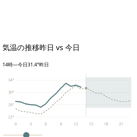
気温の推移
昨日 vs 今日
14
時
—
今日
31.4°
昨日
34
°
30
°
26
°
22
°
0
3
6
9
12
15
18
21