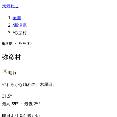
天気ねこ
全国
/
新潟県
/
弥彦村
新潟県
・
8/6(木)
弥彦村
晴れ
やわらかな晴れの、木曜日。
31.5
°
最高
35
°
・
最低
25
°
昨日より
0.4
°
暖かい