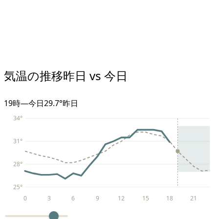
気温の推移
昨日 vs 今日
19
時
—
今日
29.7°
昨日
34
°
31
°
28
°
25
°
0
3
6
9
12
15
18
21