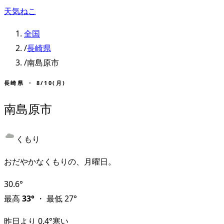
天気ねこ
全国
/
長崎県
/
南島原市
長崎県
・
8/10(月)
南島原市
くもり
おだやかなくもりの、月曜日。
30.6
°
最高
33
°
・
最低
27
°
昨日より
0.4
°
寒い