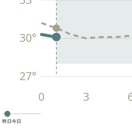
30
°
27
°
0
3
昨日
今日