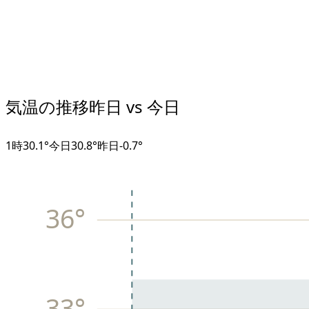
気温の推移
昨日 vs 今日
1
時
30.1°
今日
30.8°
昨日
-0.7
°
36
°
33
°