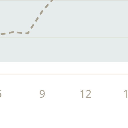
6
9
12