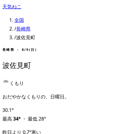
天気ねこ
全国
/
長崎県
/
波佐見町
長崎県
・
8/9(日)
波佐見町
くもり
おだやかなくもりの、日曜日。
30.1
°
最高
34
°
・
最低
28
°
昨日より
0.7
°
寒い