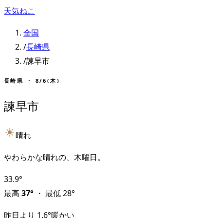
天気ねこ
全国
/
長崎県
/
諫早市
長崎県
・
8/6(木)
諫早市
晴れ
やわらかな晴れの、木曜日。
33.9
°
最高
37
°
・
最低
28
°
昨日より
1.6
°
暖かい