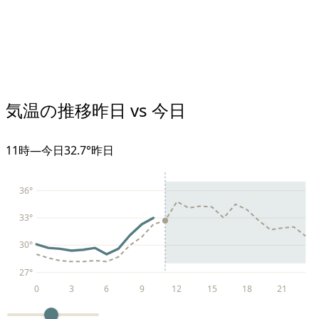
気温の推移
昨日 vs 今日
11
時
—
今日
32.7°
昨日
36
°
33
°
30
°
27
°
0
3
6
9
12
15
18
21