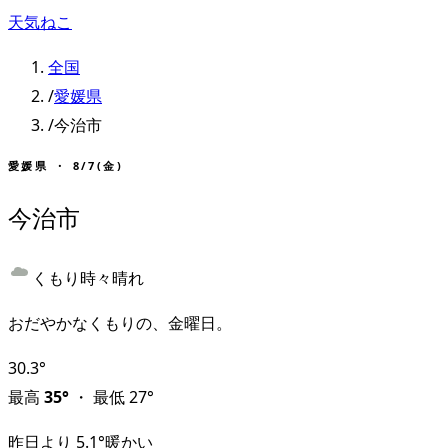
天気ねこ
全国
/
愛媛県
/
今治市
愛媛県
・
8/7(金)
今治市
くもり時々晴れ
おだやかなくもりの、金曜日。
30.3
°
最高
35
°
・
最低
27
°
昨日より
5.1
°
暖かい