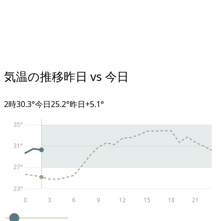
気温の推移
昨日 vs 今日
2
時
30.3°
今日
25.2°
昨日
+
5.1
°
35
°
31
°
27
°
23
°
0
3
6
9
12
15
18
21