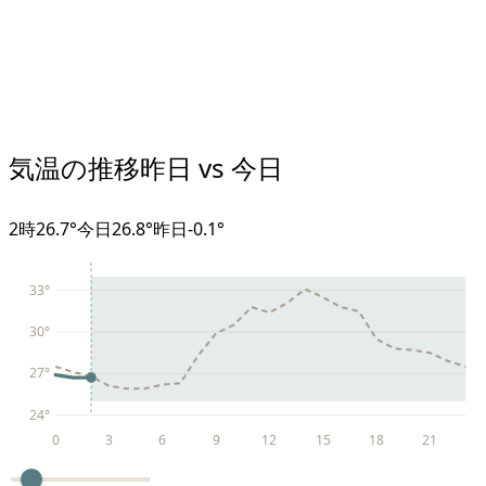
気温の推移
昨日 vs 今日
2
時
26.7°
今日
26.8°
昨日
-0.1
°
33
°
30
°
27
°
24
°
0
3
6
9
12
15
18
21