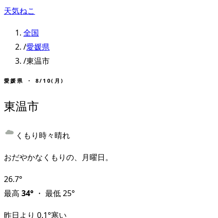
天気ねこ
全国
/
愛媛県
/
東温市
愛媛県
・
8/10(月)
東温市
くもり時々晴れ
おだやかなくもりの、月曜日。
26.7
°
最高
34
°
・
最低
25
°
昨日より
0.1
°
寒い