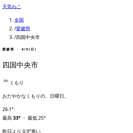
天気ねこ
全国
/
愛媛県
/
四国中央市
愛媛県
・
8/9(日)
四国中央市
くもり
おだやかなくもりの、日曜日。
26.1
°
最高
33
°
・
最低
25
°
昨日より
0.9
°
寒い