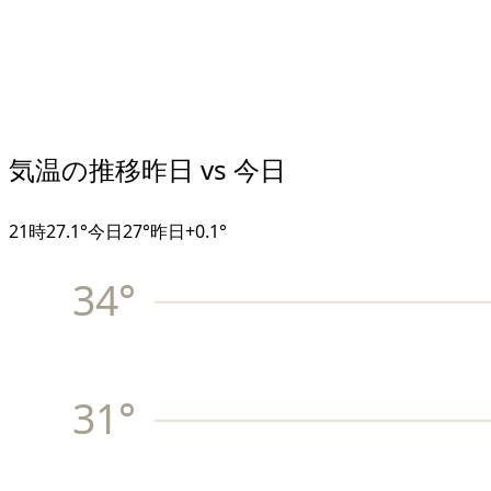
気温の推移
昨日 vs 今日
21
時
27.1°
今日
27°
昨日
+
0.1
°
34
°
31
°