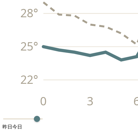
28
°
25
°
22
°
0
3
昨日
今日