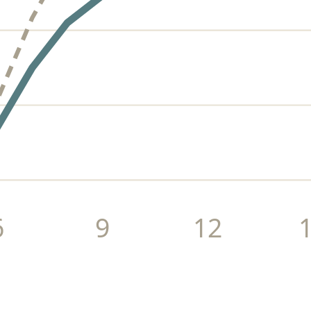
6
9
12