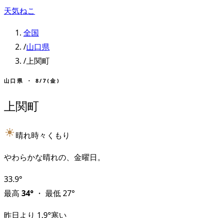
天気ねこ
全国
/
山口県
/
上関町
山口県
・
8/7(金)
上関町
晴れ時々くもり
やわらかな晴れの、金曜日。
33.9
°
最高
34
°
・
最低
27
°
昨日より
1.9
°
寒い