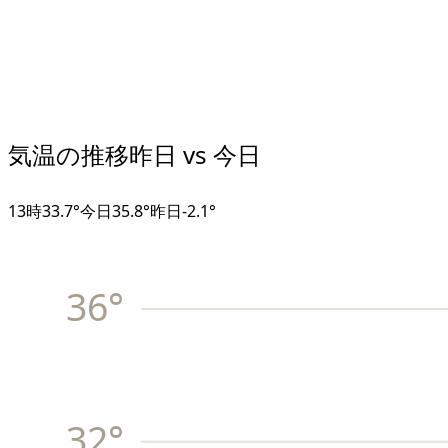
気温の推移
昨日 vs 今日
13
時
33.7°
今日
35.8°
昨日
-2.1
°
36
°
32
°