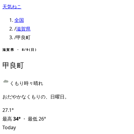
天気ねこ
全国
/
滋賀県
/
甲良町
滋賀県
・
8/9(日)
甲良町
くもり時々晴れ
おだやかなくもりの、日曜日。
27.1
°
最高
34
°
・
最低
26
°
Today