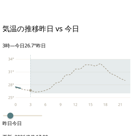
気温の推移
昨日 vs 今日
3
時
—
今日
26.7°
昨日
34
°
31
°
28
°
25
°
0
3
6
9
12
15
18
21
昨日
今日