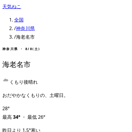
天気ねこ
全国
/
神奈川県
/
海老名市
神奈川県
・
8/8(土)
海老名市
くもり後晴れ
おだやかなくもりの、土曜日。
28
°
最高
34
°
・
最低
26
°
昨日より
1.5
°
寒い