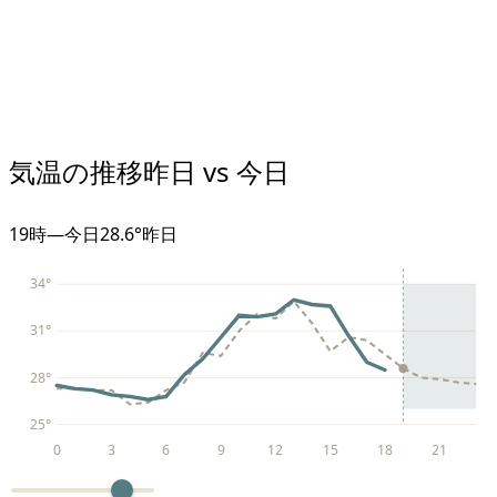
気温の推移
昨日 vs 今日
19
時
—
今日
28.6°
昨日
34
°
31
°
28
°
25
°
0
3
6
9
12
15
18
21