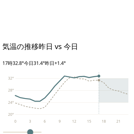
気温の推移
昨日 vs 今日
17
時
32.8°
今日
31.4°
昨日
+
1.4
°
32
°
28
°
24
°
20
°
0
3
6
9
12
15
18
21