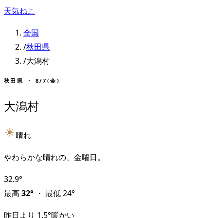
天気ねこ
全国
/
秋田県
/
大潟村
秋田県
・
8/7(金)
大潟村
晴れ
やわらかな晴れの、金曜日。
32.9
°
最高
32
°
・
最低
24
°
昨日より
1.5
°
暖かい