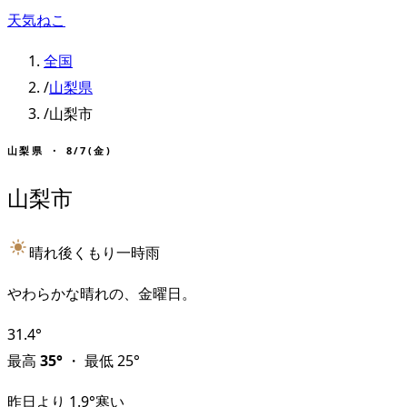
天気ねこ
全国
/
山梨県
/
山梨市
山梨県
・
8/7(金)
山梨市
晴れ後くもり一時雨
やわらかな晴れの、金曜日。
31.4
°
最高
35
°
・
最低
25
°
昨日より
1.9
°
寒い