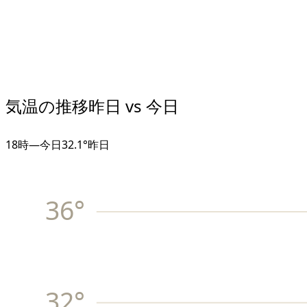
気温の推移
昨日 vs 今日
18
時
—
今日
32.1°
昨日
36
°
32
°