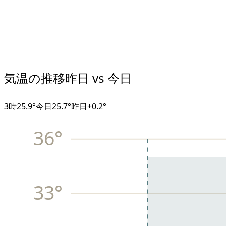
気温の推移
昨日 vs 今日
3
時
25.9°
今日
25.7°
昨日
+
0.2
°
36
°
33
°