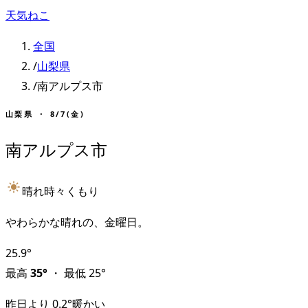
天気ねこ
全国
/
山梨県
/
南アルプス市
山梨県
・
8/7(金)
南アルプス市
晴れ時々くもり
やわらかな晴れの、金曜日。
25.9
°
最高
35
°
・
最低
25
°
昨日より
0.2
°
暖かい