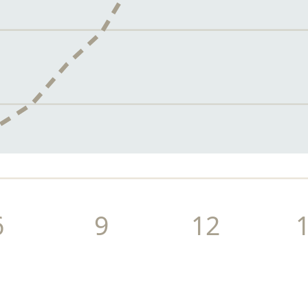
6
9
12