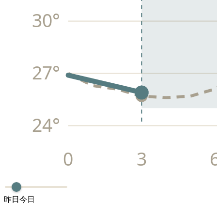
30
°
27
°
24
°
0
3
昨日
今日