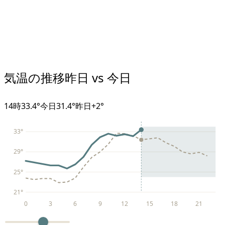
気温の推移
昨日 vs 今日
14
時
33.4°
今日
31.4°
昨日
+
2
°
33
°
29
°
25
°
21
°
0
3
6
9
12
15
18
21