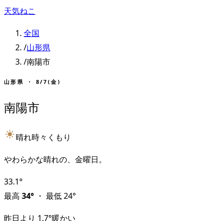
天気ねこ
全国
/
山形県
/
南陽市
山形県
・
8/7(金)
南陽市
晴れ時々くもり
やわらかな晴れの、金曜日。
33.1
°
最高
34
°
・
最低
24
°
昨日より
1.7
°
暖かい