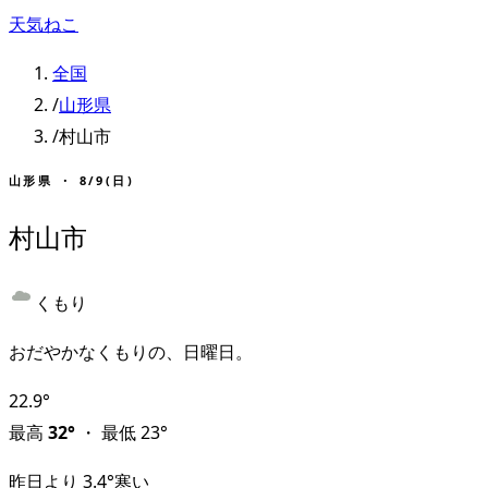
天気ねこ
全国
/
山形県
/
村山市
山形県
・
8/9(日)
村山市
くもり
おだやかなくもりの、日曜日。
22.9
°
最高
32
°
・
最低
23
°
昨日より
3.4
°
寒い