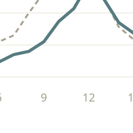
6
9
12