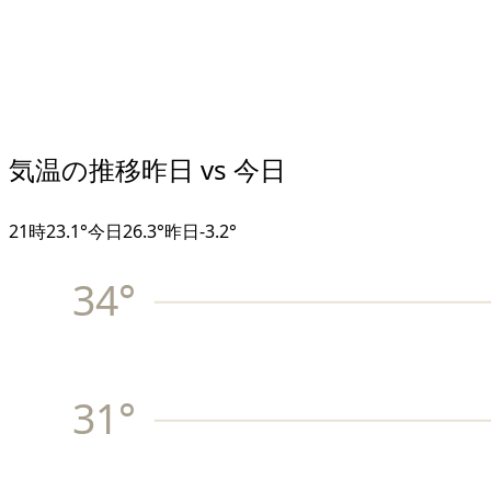
気温の推移
昨日 vs 今日
21
時
23.1°
今日
26.3°
昨日
-3.2
°
34
°
31
°