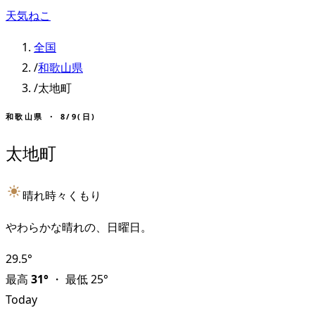
天気ねこ
全国
/
和歌山県
/
太地町
和歌山県
・
8/9(日)
太地町
晴れ時々くもり
やわらかな晴れの、日曜日。
29.5
°
最高
31
°
・
最低
25
°
Today