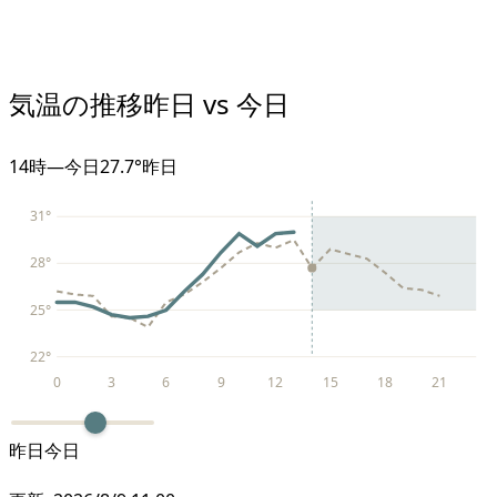
気温の推移
昨日 vs 今日
14
時
—
今日
27.7°
昨日
31
°
28
°
25
°
22
°
0
3
6
9
12
15
18
21
昨日
今日